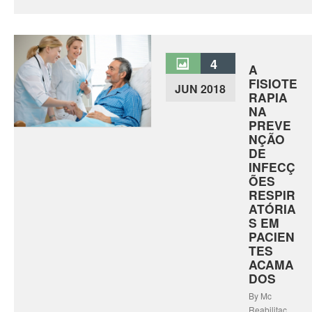
4
A
FISIOTE
JUN 2018
RAPIA
NA
PREVE
NÇÃO
DE
INFECÇ
ÕES
RESPIR
ATÓRIA
S EM
PACIEN
TES
ACAMA
DOS
By Mc
Reabilitaç