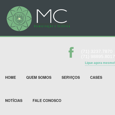
(71) 3237.7870
(71) 98895.8017
Ligue agora mesmo!
HOME
QUEM SOMOS
SERVIÇOS
CASES
NOTÍCIAS
FALE CONOSCO