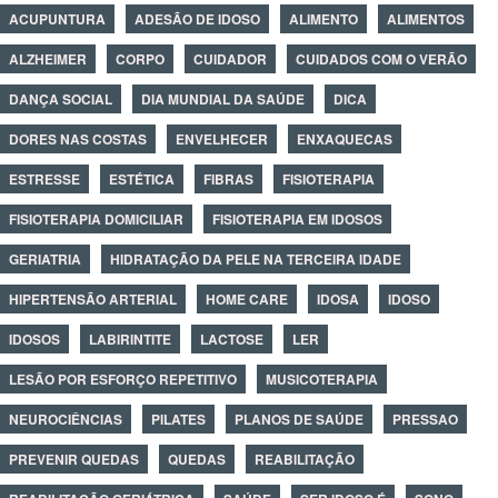
ACUPUNTURA
ADESÃO DE IDOSO
ALIMENTO
ALIMENTOS
ALZHEIMER
CORPO
CUIDADOR
CUIDADOS COM O VERÃO
DANÇA SOCIAL
DIA MUNDIAL DA SAÚDE
DICA
DORES NAS COSTAS
ENVELHECER
ENXAQUECAS
ESTRESSE
ESTÉTICA
FIBRAS
FISIOTERAPIA
FISIOTERAPIA DOMICILIAR
FISIOTERAPIA EM IDOSOS
GERIATRIA
HIDRATAÇÃO DA PELE NA TERCEIRA IDADE
HIPERTENSÃO ARTERIAL
HOME CARE
IDOSA
IDOSO
IDOSOS
LABIRINTITE
LACTOSE
LER
LESÃO POR ESFORÇO REPETITIVO
MUSICOTERAPIA
NEUROCIÊNCIAS
PILATES
PLANOS DE SAÚDE
PRESSAO
PREVENIR QUEDAS
QUEDAS
REABILITAÇÃO