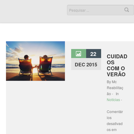
22
CUIDAD
OS
DEC 2015
COM O
VERÃO
By Mc
Reabilitaç
ão - In
Notícias
-
Comentár
ios
desativad
os
em