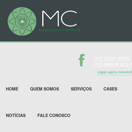
(71) 3237.7870
(71) 98895.8017
Ligue agora mesmo!
HOME
QUEM SOMOS
SERVIÇOS
CASES
NOTÍCIAS
FALE CONOSCO