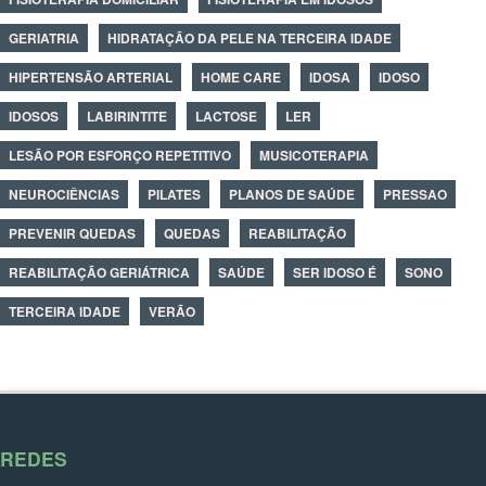
GERIATRIA
HIDRATAÇÃO DA PELE NA TERCEIRA IDADE
HIPERTENSÃO ARTERIAL
HOME CARE
IDOSA
IDOSO
IDOSOS
LABIRINTITE
LACTOSE
LER
LESÃO POR ESFORÇO REPETITIVO
MUSICOTERAPIA
NEUROCIÊNCIAS
PILATES
PLANOS DE SAÚDE
PRESSAO
PREVENIR QUEDAS
QUEDAS
REABILITAÇÃO
REABILITAÇÃO GERIÁTRICA
SAÚDE
SER IDOSO É
SONO
TERCEIRA IDADE
VERÃO
REDES