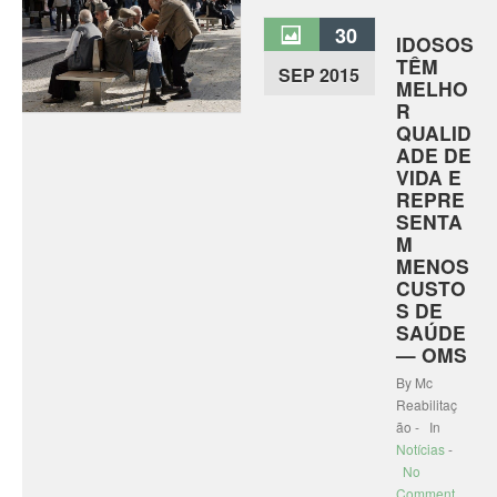
30
IDOSOS
TÊM
SEP 2015
MELHO
R
QUALID
ADE DE
VIDA E
REPRE
SENTA
M
MENOS
CUSTO
S DE
SAÚDE
— OMS
By Mc
Reabilitaç
ão - In
Notícias
-
No
Comment