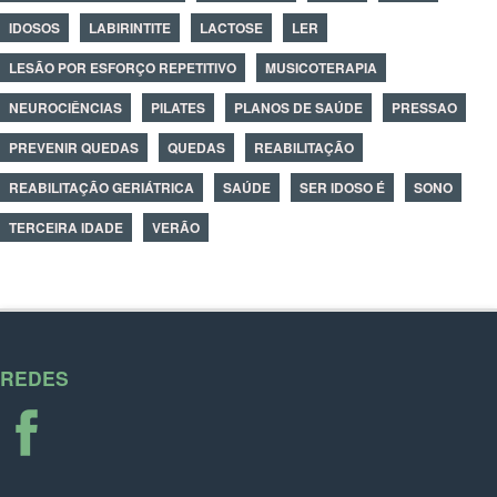
IDOSOS
LABIRINTITE
LACTOSE
LER
LESÃO POR ESFORÇO REPETITIVO
MUSICOTERAPIA
NEUROCIÊNCIAS
PILATES
PLANOS DE SAÚDE
PRESSAO
PREVENIR QUEDAS
QUEDAS
REABILITAÇÃO
REABILITAÇÃO GERIÁTRICA
SAÚDE
SER IDOSO É
SONO
TERCEIRA IDADE
VERÃO
REDES