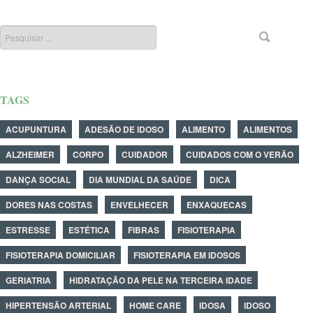
TAGS
ACUPUNTURA
ADESÃO DE IDOSO
ALIMENTO
ALIMENTOS
ALZHEIMER
CORPO
CUIDADOR
CUIDADOS COM O VERÃO
DANÇA SOCIAL
DIA MUNDIAL DA SAÚDE
DICA
DORES NAS COSTAS
ENVELHECER
ENXAQUECAS
ESTRESSE
ESTÉTICA
FIBRAS
FISIOTERAPIA
FISIOTERAPIA DOMICILIAR
FISIOTERAPIA EM IDOSOS
GERIATRIA
HIDRATAÇÃO DA PELE NA TERCEIRA IDADE
HIPERTENSÃO ARTERIAL
HOME CARE
IDOSA
IDOSO