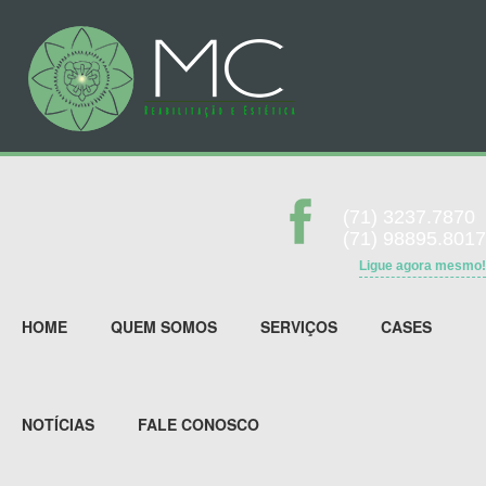
(71) 3237.7870
(71) 98895.8017
Ligue agora mesmo!
HOME
QUEM SOMOS
SERVIÇOS
CASES
NOTÍCIAS
FALE CONOSCO