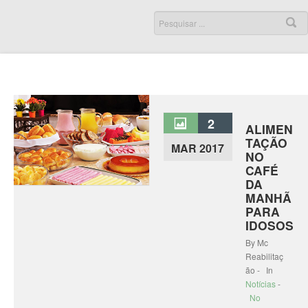
2
ALIMEN
TAÇÃO
MAR 2017
NO
CAFÉ
DA
MANHÃ
PARA
IDOSOS
By Mc
Reabilitaç
ão - In
Notícias
-
No