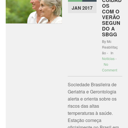
OS
JAN 2017
COM O
VERÃO
SEGUN
DO A
SBGG
By Mc
Reabilitaç
ão - In
Notícias
-
No
Comment
Sociedade Brasileira de
Geriatria e Gerontologia
alerta e orienta sobre os
riscos das altas
temperaturas à saúde.
Estação começa
oficialmente no Brasil em