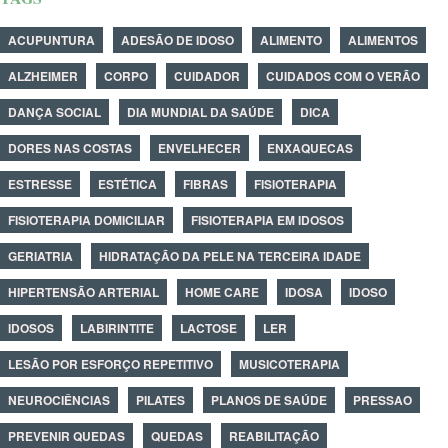
ACUPUNTURA
ADESÃO DE IDOSO
ALIMENTO
ALIMENTOS
ALZHEIMER
CORPO
CUIDADOR
CUIDADOS COM O VERÃO
DANÇA SOCIAL
DIA MUNDIAL DA SAÚDE
DICA
DORES NAS COSTAS
ENVELHECER
ENXAQUECAS
ESTRESSE
ESTÉTICA
FIBRAS
FISIOTERAPIA
FISIOTERAPIA DOMICILIAR
FISIOTERAPIA EM IDOSOS
GERIATRIA
HIDRATAÇÃO DA PELE NA TERCEIRA IDADE
HIPERTENSÃO ARTERIAL
HOME CARE
IDOSA
IDOSO
IDOSOS
LABIRINTITE
LACTOSE
LER
LESÃO POR ESFORÇO REPETITIVO
MUSICOTERAPIA
NEUROCIÊNCIAS
PILATES
PLANOS DE SAÚDE
PRESSAO
PREVENIR QUEDAS
QUEDAS
REABILITAÇÃO