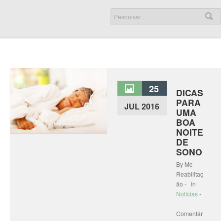
25
DICAS
PARA
JUL 2016
UMA
BOA
NOITE
DE
SONO
By Mc
Reabilitaç
ão - In
Notícias
-
Comentár