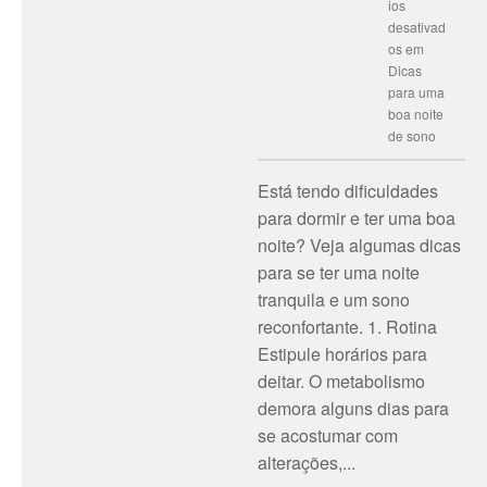
ios
desativad
os
em
Dicas
para uma
boa noite
de sono
Está tendo dificuldades
para dormir e ter uma boa
noite? Veja algumas dicas
para se ter uma noite
tranquila e um sono
reconfortante. 1. Rotina
Estipule horários para
deitar. O metabolismo
demora alguns dias para
se acostumar com
alterações,...