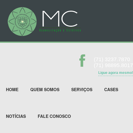
(71) 3237.7870
(71) 98895.8017
Ligue agora mesmo!
HOME
QUEM SOMOS
SERVIÇOS
CASES
NOTÍCIAS
FALE CONOSCO