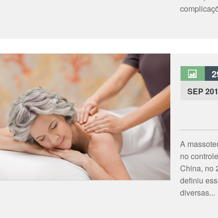
complicaçõ
2
SEP 20
A massoter
no controle
China, no 2
definiu ess
diversas...