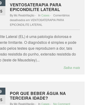
9
VENTOSATERAPIA PARA
EPICONDILITE LATERAL
15
By Mc Reabilitação - In
Cases
-
Comentários
desativados
em VENTOSATERAPIA PARA
EPICONDILITE LATERAL
lite Lateral (EL) é uma patologia dolorosa e
ente limitante. O diagnóstico é simples e pode
mado pelos testes que reproduzem a dor, tais
são resistida do punho, extensão resistida do
 (teste de Mausdsley)...
Saiba mais
9
POR QUE BEBER ÁGUA NA
TERCEIRA IDADE?
15
By Mc Reabilitação - In
Cases
-
No Comment