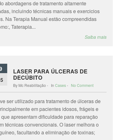
o abordagens de tratamento altamente
adas, incluindo técnicas manuais e exercicios
os. Na Terapia Manual estão compreendidas
mo:, Taterapia...
Saiba mais
9
LASER PARA ÚLCERAS DE
DECÚBITO
15
By Mc Reabilitação - In
Cases
-
No Comment
ve ser utilizado para tratamento de úlceras de
principalmente em pacientes idosos, frágeis e
s que apresentam dificuldade para reparação
om técnicas convencionais. O laser melhora o
guíneo, facultando a eliminação de toxinas;