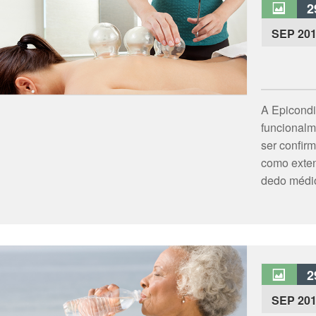
2
SEP 20
A Epicondi
funcionalm
ser confir
como exten
dedo médio
2
SEP 20