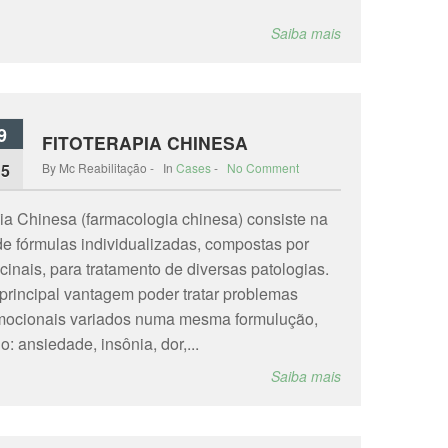
Saiba mais
9
FITOTERAPIA CHINESA
15
By Mc Reabilitação - In
Cases
-
No Comment
pia Chinesa (farmacologia chinesa) consiste na
 de fórmulas individualizadas, compostas por
cinais, para tratamento de diversas patologias.
rincipal vantagem poder tratar problemas
emocionais variados numa mesma formulução,
: ansiedade, insônia, dor,...
Saiba mais