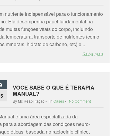
m nutriente indispensável para o funcionamento
smo. Ela desempenha papel fundamental na
de muitas funções vitais do corpo, incluindo
da temperatura, transporte de nutrientes (como
os minerais, hidrato de carbono, etc) e...
Saiba mais
9
VOCÊ SABE O QUE É TERAPIA
MANUAL?
15
By Mc Reabilitação - In
Cases
-
No Comment
Manual é uma área especializada da
ia para a abordagem das condições neuro-
queléticas, baseada no raciocínio clinico,