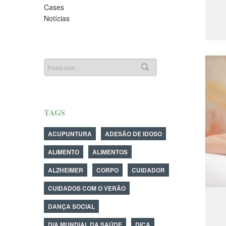
Cases
Notícias
TAGS
ACUPUNTURA
ADESÃO DE IDOSO
ALIMENTO
ALIMENTOS
ALZHEIMER
CORPO
CUIDADOR
CUIDADOS COM O VERÃO
DANÇA SOCIAL
DIA MUNDIAL DA SAÚDE
DICA