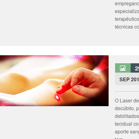
empregand
especializ
terapêutic
técnicas co
2
SEP 20
O Laser de
decúbito, 
debilitado
tecidual c
aporte san