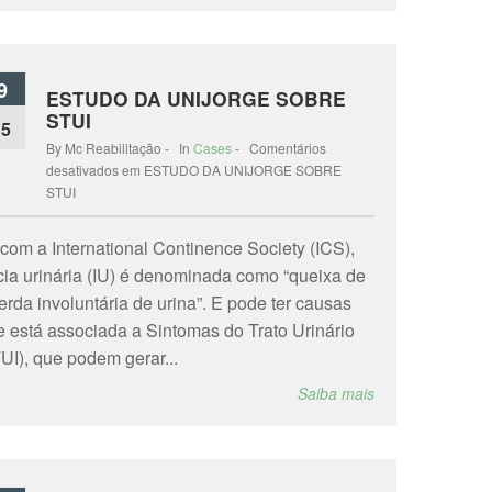
9
ESTUDO DA UNIJORGE SOBRE
STUI
15
By Mc Reabilitação - In
Cases
-
Comentários
desativados
em ESTUDO DA UNIJORGE SOBRE
STUI
com a International Continence Society (ICS),
cia urinária (IU) é denominada como “queixa de
erda involuntária de urina”. E pode ter causas
 e está associada a Sintomas do Trato Urinário
TUI), que podem gerar...
Saiba mais