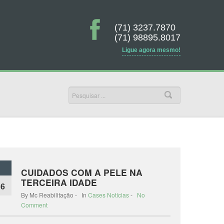
(71) 3237.7870
(71) 98895.8017
Ligue agora mesmo!
CUIDADOS COM A PELE NA
TERCEIRA IDADE
16
By Mc Reabilitação - In
Cases
Notícias
-
No
Comment