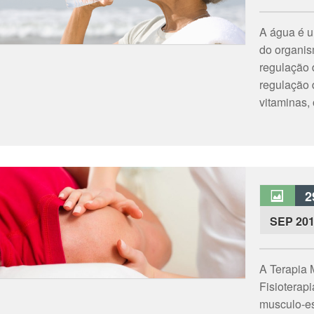
A água é u
do organi
regulação 
regulação 
vitaminas, 
2
SEP 20
A Terapia 
Fisioterap
musculo-es