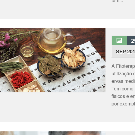
tem...
2
SEP 20
A Fitotera
utilização
ervas medi
Tem como p
físicos e 
por exemplo