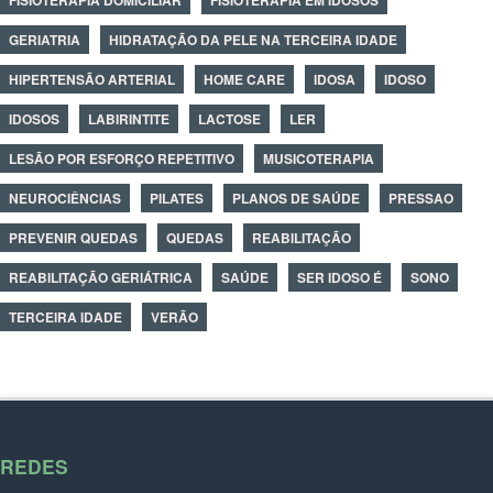
FISIOTERAPIA DOMICILIAR
FISIOTERAPIA EM IDOSOS
GERIATRIA
HIDRATAÇÃO DA PELE NA TERCEIRA IDADE
HIPERTENSÃO ARTERIAL
HOME CARE
IDOSA
IDOSO
IDOSOS
LABIRINTITE
LACTOSE
LER
LESÃO POR ESFORÇO REPETITIVO
MUSICOTERAPIA
NEUROCIÊNCIAS
PILATES
PLANOS DE SAÚDE
PRESSAO
PREVENIR QUEDAS
QUEDAS
REABILITAÇÃO
REABILITAÇÃO GERIÁTRICA
SAÚDE
SER IDOSO É
SONO
TERCEIRA IDADE
VERÃO
REDES