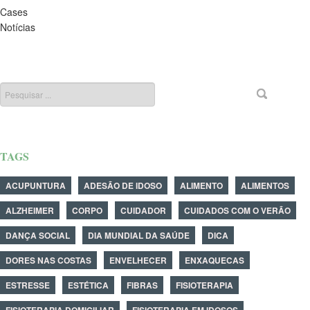
Cases
Notícias
TAGS
ACUPUNTURA
ADESÃO DE IDOSO
ALIMENTO
ALIMENTOS
ALZHEIMER
CORPO
CUIDADOR
CUIDADOS COM O VERÃO
DANÇA SOCIAL
DIA MUNDIAL DA SAÚDE
DICA
DORES NAS COSTAS
ENVELHECER
ENXAQUECAS
ESTRESSE
ESTÉTICA
FIBRAS
FISIOTERAPIA