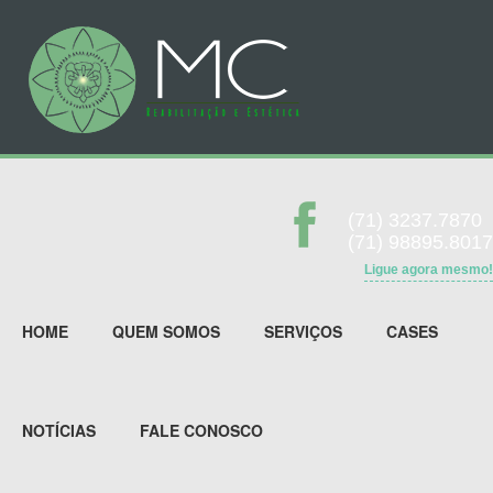
(71) 3237.7870
(71) 98895.8017
Ligue agora mesmo!
HOME
QUEM SOMOS
SERVIÇOS
CASES
NOTÍCIAS
FALE CONOSCO