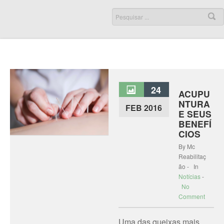
24
ACUPU
NTURA
FEB 2016
E SEUS
BENEFÍ
CIOS
By Mc
Reabilitaç
ão - In
Notícias
-
No
Comment
Uma das queixas mais