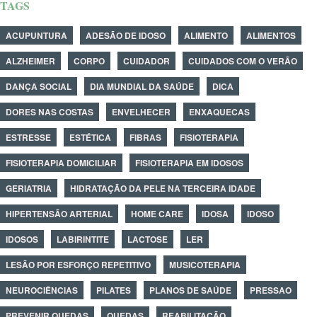
TAGS
ACUPUNTURA
ADESÃO DE IDOSO
ALIMENTO
ALIMENTOS
ALZHEIMER
CORPO
CUIDADOR
CUIDADOS COM O VERÃO
DANÇA SOCIAL
DIA MUNDIAL DA SAÚDE
DICA
DORES NAS COSTAS
ENVELHECER
ENXAQUECAS
ESTRESSE
ESTÉTICA
FIBRAS
FISIOTERAPIA
FISIOTERAPIA DOMICILIAR
FISIOTERAPIA EM IDOSOS
GERIATRIA
HIDRATAÇÃO DA PELE NA TERCEIRA IDADE
HIPERTENSÃO ARTERIAL
HOME CARE
IDOSA
IDOSO
IDOSOS
LABIRINTITE
LACTOSE
LER
LESÃO POR ESFORÇO REPETITIVO
MUSICOTERAPIA
NEUROCIÊNCIAS
PILATES
PLANOS DE SAÚDE
PRESSAO
PREVENIR QUEDAS
QUEDAS
REABILITAÇÃO