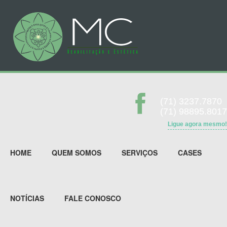
(71) 3237.7870
(71) 98895.8017
Ligue agora mesmo!
HOME
QUEM SOMOS
SERVIÇOS
CASES
NOTÍCIAS
FALE CONOSCO