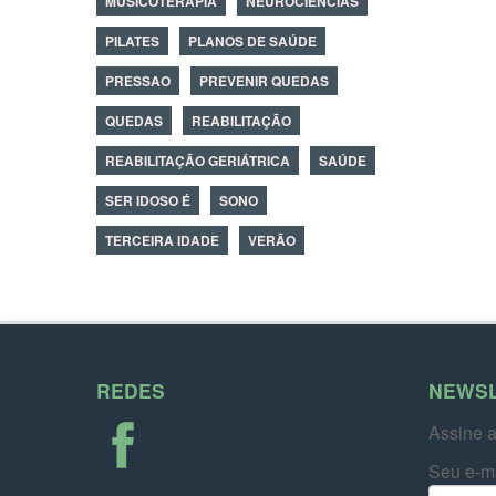
MUSICOTERAPIA
NEUROCIÊNCIAS
PILATES
PLANOS DE SAÚDE
PRESSAO
PREVENIR QUEDAS
QUEDAS
REABILITAÇÃO
REABILITAÇÃO GERIÁTRICA
SAÚDE
SER IDOSO É
SONO
TERCEIRA IDADE
VERÃO
REDES
NEWS
Assine a
Seu e-m