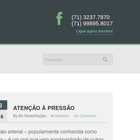
(71) 3237.7870
(71) 98895.8017
Ligue agora mesmo!
6
ATENÇÃO À PRESSÃO
16
By Mc Reabilitação - In
Notícias
-
No Comment
são arterial – popularmente conhecida como
ta – é um mal que vem acompanhado de outros.