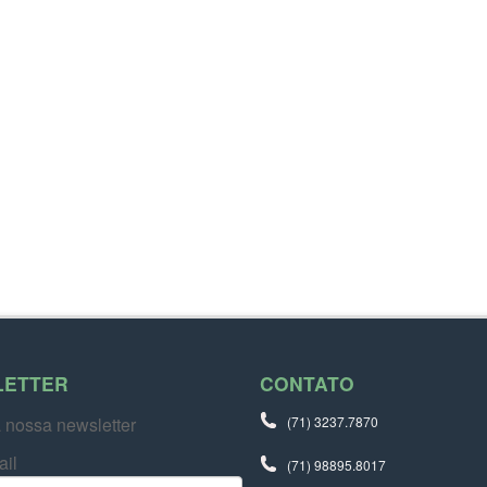
LETTER
CONTATO
 nossa newsletter
(71) 3237.7870
ail
(71) 98895.8017