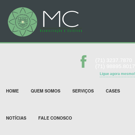
(71) 3237.7870
(71) 98895.8017
Ligue agora mesmo!
HOME
QUEM SOMOS
SERVIÇOS
CASES
NOTÍCIAS
FALE CONOSCO