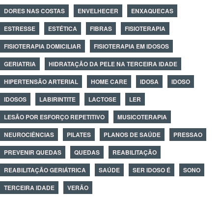
DORES NAS COSTAS
ENVELHECER
ENXAQUECAS
ESTRESSE
ESTÉTICA
FIBRAS
FISIOTERAPIA
FISIOTERAPIA DOMICILIAR
FISIOTERAPIA EM IDOSOS
GERIATRIA
HIDRATAÇÃO DA PELE NA TERCEIRA IDADE
HIPERTENSÃO ARTERIAL
HOME CARE
IDOSA
IDOSO
IDOSOS
LABIRINTITE
LACTOSE
LER
LESÃO POR ESFORÇO REPETITIVO
MUSICOTERAPIA
NEUROCIÊNCIAS
PILATES
PLANOS DE SAÚDE
PRESSAO
PREVENIR QUEDAS
QUEDAS
REABILITAÇÃO
REABILITAÇÃO GERIÁTRICA
SAÚDE
SER IDOSO É
SONO
TERCEIRA IDADE
VERÃO