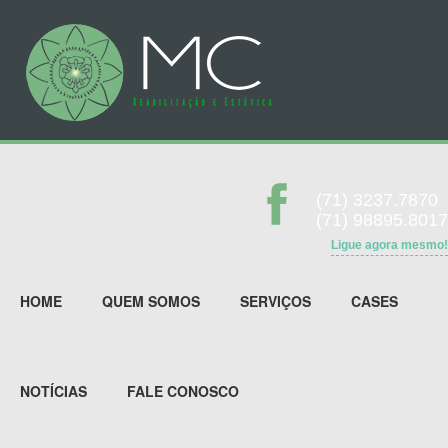
(71) 3237.7870
(71) 98895.8017
Ligue agora mesmo!
HOME
QUEM SOMOS
SERVIÇOS
CASES
NOTÍCIAS
FALE CONOSCO