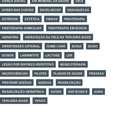
DANÇA SOCIAL
DIA MUNDIAL DA SAÚDE
DICA
DORES NAS COSTAS
ENVELHECER
ENXAQUECAS
ESTRESSE
ESTÉTICA
FIBRAS
FISIOTERAPIA
FISIOTERAPIA DOMICILIAR
FISIOTERAPIA EM IDOSOS
GERIATRIA
HIDRATAÇÃO DA PELE NA TERCEIRA IDADE
HIPERTENSÃO ARTERIAL
HOME CARE
IDOSA
IDOSO
IDOSOS
LABIRINTITE
LACTOSE
LER
LESÃO POR ESFORÇO REPETITIVO
MUSICOTERAPIA
NEUROCIÊNCIAS
PILATES
PLANOS DE SAÚDE
PRESSAO
PREVENIR QUEDAS
QUEDAS
REABILITAÇÃO
REABILITAÇÃO GERIÁTRICA
SAÚDE
SER IDOSO É
SONO
TERCEIRA IDADE
VERÃO