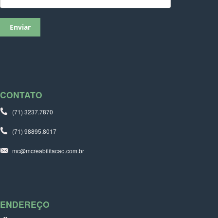
CONTATO
(71) 3237.7870
(71) 98895.8017
mc@mcreabilitacao.com.br
ENDEREÇO