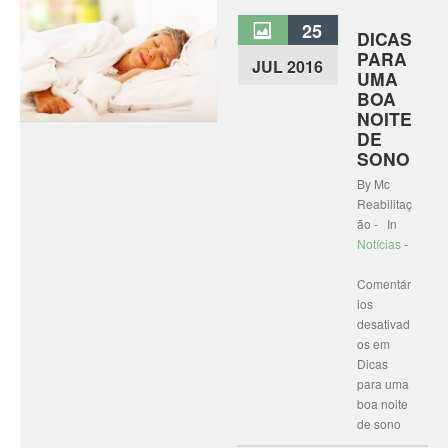
25
DICAS
PARA
JUL 2016
UMA
BOA
NOITE
DE
SONO
By Mc
Reabilitaç
ão - In
Notícias
-
Comentár
ios
desativad
os
em
Dicas
para uma
boa noite
de sono