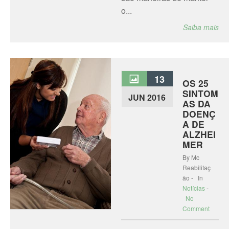
o...
Saiba mais
13
OS 25
SINTOM
JUN 2016
AS DA
DOENÇ
A DE
ALZHEI
MER
By Mc
Reabilitaç
ão - In
Notícias
-
No
Comment