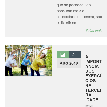
que as pessoas não
possuem mais a
capacidade de pensar, sair
e divertir-se....
Saiba mais
2
A
IMPORT
AUG 2016
ÂNCIA
DOS
EXERCÍ
CIOS
NA
TERCEI
RA
IDADE
By Mc