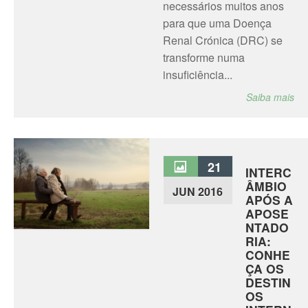
necessários muitos anos
para que uma Doença
Renal Crónica (DRC) se
transforme numa
insuficiência...
Saiba mais
21
INTERC
ÂMBIO
JUN 2016
APÓS A
APOSE
NTADO
RIA:
CONHE
ÇA OS
DESTIN
OS