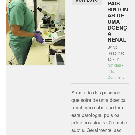
PAIS
SINTOM
AS DE
UMA
DOENÇ
A
RENAL
By Mc
Reabilitaç
ão - In
Notícias
-
No
Comment
A maioria das pessoas
que sofre de uma doença
renal, não sabe que tem
esta patologia, pois os
primeiros sinais são muito
subtis. Geralmente, são