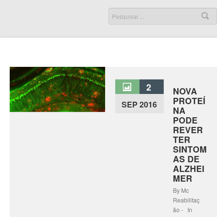
2
NOVA
PROTEÍ
SEP 2016
NA
PODE
REVER
TER
SINTOM
AS DE
ALZHEI
MER
By Mc
Reabilitaç
ão - In