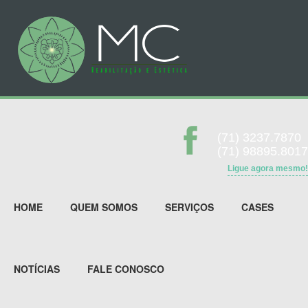
(71) 3237.7870
(71) 98895.8017
Ligue agora mesmo!
HOME
QUEM SOMOS
SERVIÇOS
CASES
NOTÍCIAS
FALE CONOSCO